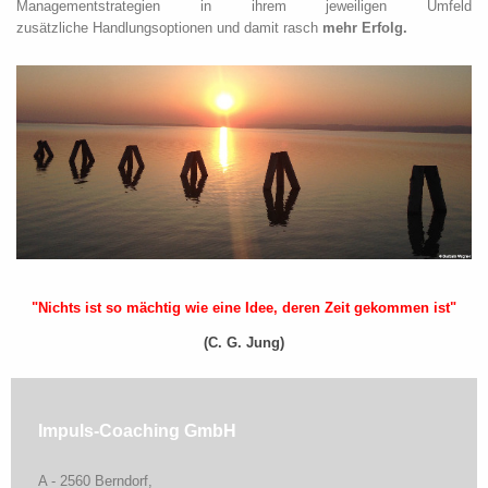
Management
strategien in ihrem jeweiligen Umfeld
zusätzliche Handlungsoptionen und
damit rasch
mehr Erfolg.
"Nichts ist so mächtig wie eine Idee, deren Zeit gekommen ist"
(C. G. Jung)
Impuls-Coaching GmbH
A - 2560 Berndorf,